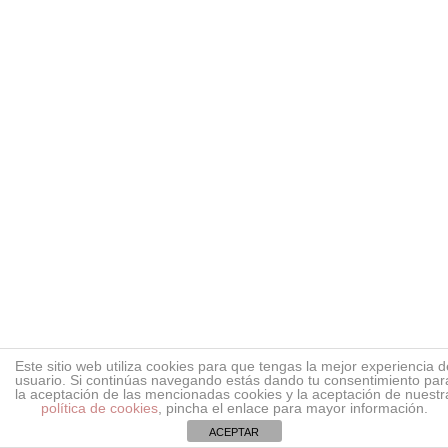
Caja de 6 botes.
FRAPPÉ
VAINILLA
La auténtica vainilla bourbon con su delicado y
clásico sabor.
Bote 1000 g.
Caja de 6 botes.
FRAPPÉ
COCO
Este sitio web utiliza cookies para que tengas la mejor experiencia d
El exótico placer de esta fruta con un punto de
usuario. Si continúas navegando estás dando tu consentimiento par
frescor.
la aceptación de las mencionadas cookies y la aceptación de nuestr
política de cookies
, pincha el enlace para mayor información.
Bote 1000 g.
Caja de 6 botes.
ACEPTAR